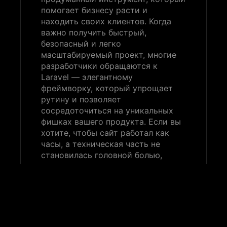
помогает бизнесу расти и
находить своих клиентов. Когда
важно получить быстрый,
безопасный и легко
масштабируемый проект, многие
разработчики обращаются к
Laravel — элегантному
фреймворку, который упрощает
рутину и позволяет
сосредоточиться на уникальных
фишках вашего продукта. Если вы
хотите, чтобы сайт работал как
часы, а техническая часть не
становилась головной болью,
имеет смысл доверить задачу
профессионалам:
заказать
разработку сайта на laravel
—
значит вложить средства в
надёжное решение, которое будет
расти вместе с вашим бизнесом.